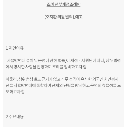
조례 전부개정조례안
(오지환 의원 발의)」예고
1.
제안이유
「
자율방범대 설치 및 운영에 관한 법률
」
이 제정ㆍ시행됨에 따라
,
상 위법령
에서 명시한 사항을 반영하여 조례를 정비하고자 함
.
아울러
,
상위법상 별도 근거가 없고 직무 성격이 유사한 외국인 치안
봉사
단을
자율방범대에 통합하여 단체의 난립을 방지하고 운영의 효율성을 도
모하고자 함
.
2.
주요내용