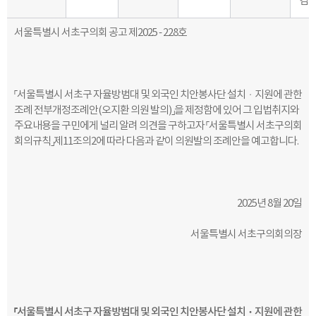
감
서울특별시 서초구의회 공고 제
2025 - 228
호
「
서울특별시 서초구 자율방범대 및 외국인 치안봉사단 설치ㆍ지원에 관한
조례 전부개정조례안
(
오지환 의원 발의
)
」
을 제정함에 있어
그 입법취지와
주요내용을 구민에게 널리 알려 의견을 구하고자
「
서울특별시
서초구의회
회의규칙
」
제
11
조의
2
에 따라 다음과 같이 의원발의 조례안을 예고합니다
.
2025
년
8
월
20
일
서울특별시 서초구의회의장
「서울특별시 서초구 자율방범대 및 외국인 치안봉사단 설치ㆍ지원에 관한