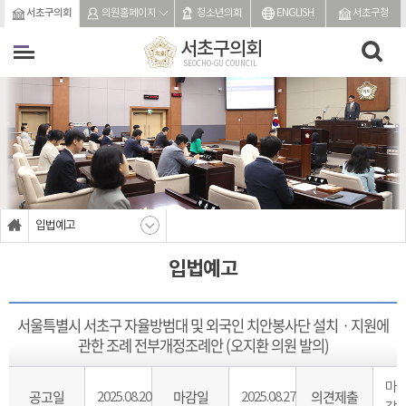
본문바로가기
서초구의회
의원홈페이지
청소년의회
ENGLISH
서초구청
서초구의회
SEOCHO-GU COUNCIL
입법예고
입법예고
서울특별시 서초구 자율방범대 및 외국인 치안봉사단 설치ㆍ지원에
관한 조례 전부개정조례안 (오지환 의원 발의)
마
공고일
마감일
의견제출
2025.08.20
2025.08.27