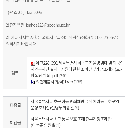
다
.
의견서 제출 방법
:
팩스 또는 전자우편
1)
팩 스
: 02)2155-7096
2)
전자우편
: joahea125@seocho.go.kr
라
.
기
타 자세한 사항은 의회사무국 전문위원실
(
전화
:02-2155-7054)
로
문
의하시기 바랍니다
.
예고228_396. 서울특별시 서초구 자율방범대 및 외국인
치안봉사단 설치ㆍ지원에 관한 조례 전부개정조례안(오지
첨부
환 의원 발의).pdf
[240]
의견제출서(양식).hwp
[138]
서울특별시 서초구 아동 범죄예방을 위한 아동보호구역
다음글
운영 조례안(안병두의원 발의)
서울특별시 서초구 동물 보호 조례 전부개정조례안
이전글
(이형준 의원 발의)