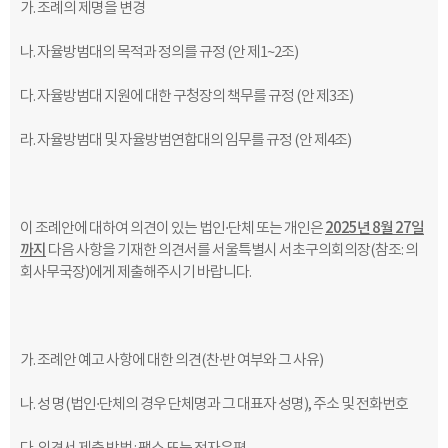
가
.
조례의 제명을 변경
나
.
자율방범대의 목적과 정의를 규정
(
안 제
1~2
조
)
다
.
자율방범대 지원에 대한 구청장의 책무를 규정
(
안 제
3
조
)
라
.
자율방범대 및 자율방범연합대의 임무를 규정
(
안 제
4
조
)
이 조례안에 대하여 의견이 있는 법인
·
단체 또는 개인은
2025
년
8
월
27일
까지
다음 사항을 기재한 의견서를 서울특별시
서초구의회의장
(
참조
:
의
회사무국장
)
에게 제출해주시기 바랍니다
.
가
.
조례안 예고 사항에 대한 의견
(
찬
·
반 여부와 그 사유
)
나
.
성 명
(
법인
·
단체의 경우 단체명과 그 대표자 성명
),
주소 및 전화번호