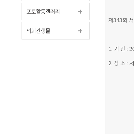
포토활동갤러리
제343회 
의회간행물
1. 기 간 : 2
2. 장 소