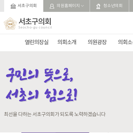
본문바로가기
서초구의회
의원홈페이지
청소년의회
서초구의회
Seocho-gu council
열린의장실
의회소개
의원광장
의회소
최선을 다하는 서초구의회가 되도록 노력하겠습니다