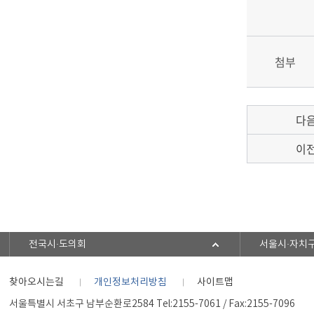
첨부
다
이
전국시·도의회
서울시·자치
찾아오시는길
개인정보처리방침
사이트맵
서울특별시 서초구 남부순환로2584 Tel:2155-7061 / Fax:2155-7096