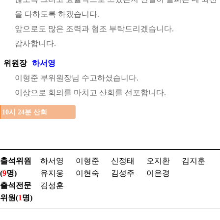
을 다하도록 하겠습니다.
앞으로도 많은 조력과 협조 부탁드리겠습니다.
감사합니다.
위원장
하서영
이형준 부위원장님 수고하셨습니다.
이상으로 회의를 마치고 산회를 선포합니다.
10시 24분 산회
출석위원
하서영
이형준
신정태
오지환
김지훈
(
9
명)
유지웅
이현숙
김성주
이은경
출석전문
김성훈
위원(
1
명)