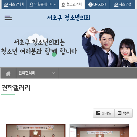
본문바로가기
서초구의회
의원홈페이지
청소년의회
ENGLISH
서초구청
견학갤러리
견학갤러리
썸네일
목록