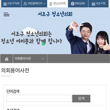
본문바로가기
서초구의회
의원홈페이지
청소년의회
ENGLISH
서초구청
의회용어사전
의회용어사전
단어검색
검색