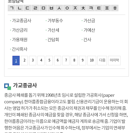
초성검색
ㄱ
ㄴ
ㄷ
ㄹ
ㅁ
ㅂ
ㅅ
ㅇ
ㅈ
ㅊ
ㅋ
ㅌ
ㅍ
ㅎ
가교종금사
가부동수
가산금
가산금리
가산세
가예산
가용재원
간담회
간사
간사회사
1
2
3
4
5
6
7
8
9
10
다음
마지막
가교종금사
종금사 폐쇄를 돕기 위해 1998년초 임시로 설립한 가공회사(paper
company). 한아름종합금융이라고도 불림. 신용관리기금이 운용하는 이 회
사는 영업 허가가 취소되는 모든 종금사의 채권과 채무를 인수해 정리해 줌.
개인이 폐쇄된 종금사의 예금을 찾을 경우, 해당 종금사에 가서 신청을 하면,
한아름종금이라는 이름으로 예금액을 예금자 계좌로 송금해 줌. 기업이 발
행한 어음은 가교종금사가 인수해 회수하는데, 정부에서는 기업의 연쇄부