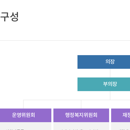
구성
의장
부의장
운영
위원회
행정복지
위원회
재