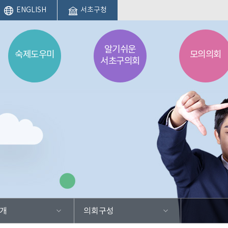
ENGLISH
서초구청
알기쉬운
숙제도우미
모의의회
서초구의회
개
의회구성