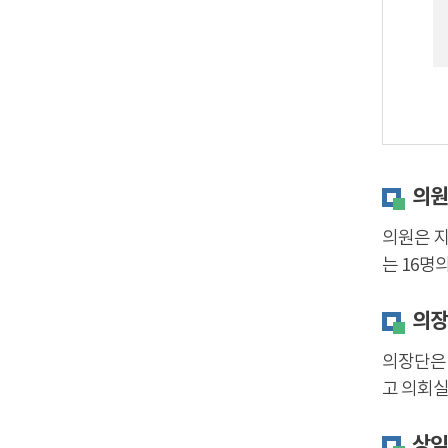
의원
의원은 지
는 16명
의장
의장단은 
고 의회실
상임