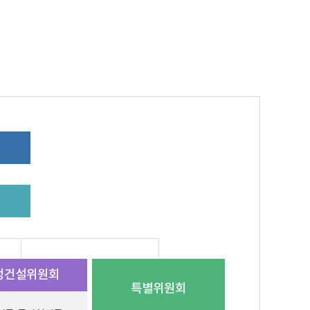
정건설
위원회
특별
위원회