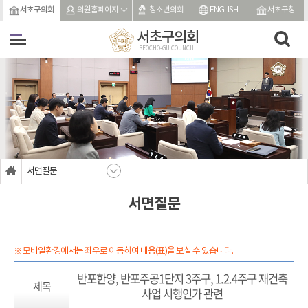
본문바로가기
서초구의회
의원홈페이지
청소년의회
ENGLISH
서초구청
서초구의회
SEOCHO-GU COUNCIL
서면질문
서면질문
※ 모바일환경에서는 좌우로 이동하여 내용(표)을 보실 수 있습니다.
반포한양, 반포주공1단지 3주구, 1.2.4주구 재건축
제목
사업 시행인가 관련