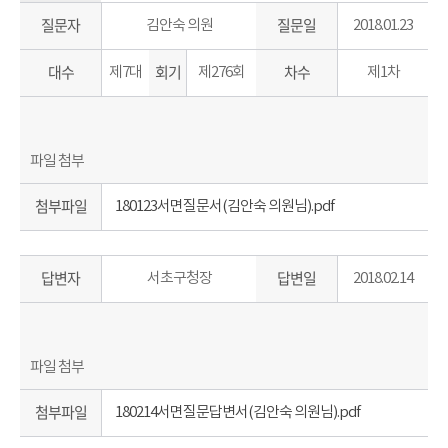
질문자
질문일
김안숙 의원
2018.01.23
대수
회기
차수
제7대
제276회
제1차
첨부파일
180123서면질문서(김안숙 의원님).pdf
답변자
답변일
서초구청장
2018.02.14
첨부파일
180214서면질문답변서(김안숙 의원님).pdf