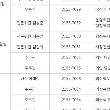
국장
부속실
2155-7099
국장실 
운영위원
전문위원 김성훈
2155-7052
행정복지
전문위원 최충열
2155-7053
행정복지
원실
전문위원 김민희
2155-7051
재정건설
주무관
2155-7054
의안 담
주무관
2155-7055
의안 담
팀장 이대성
2155-7068
의정업
주무관
2155-7004
의장수
주무관
2155-7064
의원실 