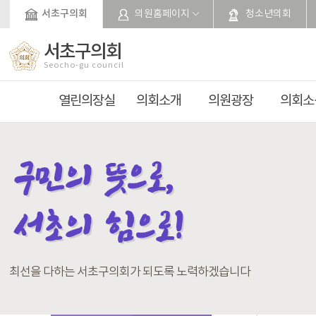
본문바로가기
서초구의회
의원홈페이지
청소년의회
서초구의회
Seocho-gu council
열린의장실
의회소개
의원광장
의회소
최선을 다하는 서초구의회가 되도록 노력하겠습니다