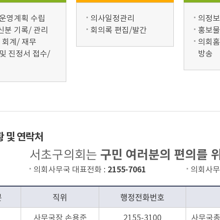
 운영계획 수립
의사일정관리
의정보
신분 기록/ 관리
회의록 편집/발간
홍보물
 회계/ 재무
의회홈
및 진정서 접수/
방송
 및 연락처
구민 여러분의 편의를 
서초구의회는
2155-7061
의회사무국 대표전화 :
의회사무
분
직위
행정전화번호
사무국장
손용준
2155-3100
사무국