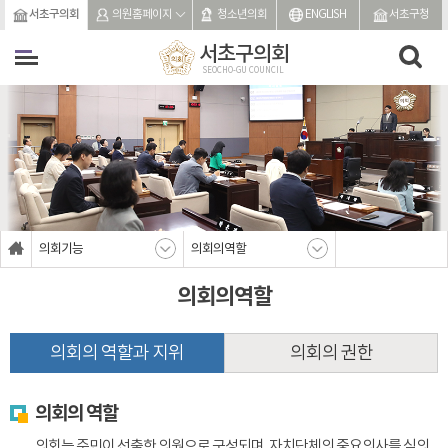
본문바로가기
서초구의회
의원홈페이지
청소년의회
ENGLISH
서초구청
서초구의회
SEOCHO-GU COUNCIL
의회기능
의회의역할
의회의역할
의회의 역할과 지위
의회의 권한
의회의 역할
의회는 주민이 선출한 의원으로 구성되며, 자치단체의 중요의사를 심의,