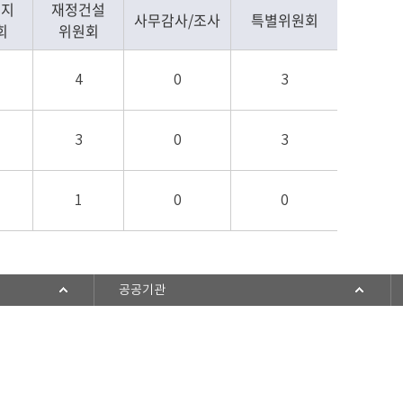
복지
재정건설
사무감사/조사
특별위원회
회
위원회
4
0
3
3
0
3
1
0
0
공공기관