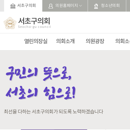
본문바로가기
서초구의회
의원홈페이지
청소년의회
서초구의회
Seocho-gu council
열린의장실
의회소개
의원광장
의회소
최선을 다하는 서초구의회가 되도록 노력하겠습니다