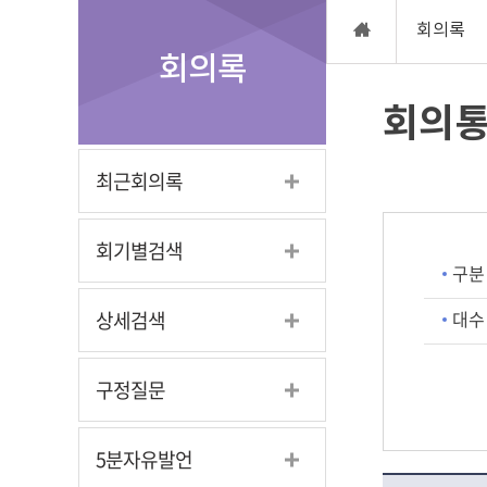
회의록
회의록
회의
최근회의록
회기별검색
구분
대수
상세검색
구정질문
5분자유발언