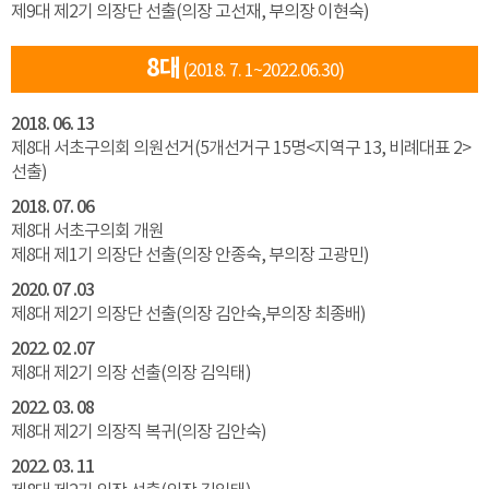
제9대 제2기 의장단 선출(의장 고선재, 부의장 이현숙)
8대
(2018. 7. 1~
2022.06.30)
2018. 06. 13
제8대 서초구의회 의원선거(5개선거구 15명<지역구 13, 비례대표 2>
선출)
2018. 07. 06
제8대 서초구의회 개원
제8대 제1기 의장단 선출(의장 안종숙, 부의장 고광민)
2020. 07 .03
제8대 제2기 의장단 선출(의장 김안숙,부의장 최종배)
2022. 02 .07
제8대 제2기 의장 선출(의장 김익태)
2022. 03. 08
제8대 제2기 의장직 복귀(의장 김안숙)
2022. 03. 11