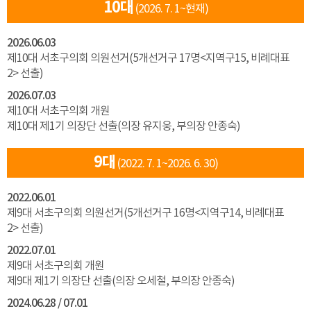
10대
(2026. 7. 1~현재)
2026.06.03
제10대 서초구의회 의원선거(5개선거구 17명<지역구15, 비례대표
2> 선출)
2026.07.03
제10대 서초구의회 개원
제10대 제1기 의장단 선출(의장 유지웅, 부의장 안종숙)
9대
(2022. 7. 1~
2026. 6. 30)
2022.06.01
제9대 서초구의회 의원선거(5개선거구 16명<지역구14, 비례대표
2> 선출)
2022.07.01
제9대 서초구의회 개원
제9대 제1기 의장단 선출(의장 오세철, 부의장 안종숙)
2024.06.28 / 07.01