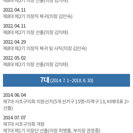
제8대 제2기 의장 선출(의장 김익태)
2022. 04. 11
제8대 제2기 의장직 복귀(의장 김안숙)
2022. 04. 11
제8대 제2기 의장 선출(의장 김익태)
2022. 04. 29
제8대 제2기 의장직 복귀 및 사직(의장 김안숙)
2022. 05. 02
제8대 제2기 의장 선출(의장 김익태)
7대
(2014. 7. 1~
2018. 6. 30)
2014. 06. 04
제7대 서초구의회 의원선거(5개 선거구 15명<지역구 13, 비례대표 2>
선출)
2014. 07. 07
제7대 서초구의회 개원
제7대 제1기 의장단 선출(의장 최병홍, 부의장 권영중)