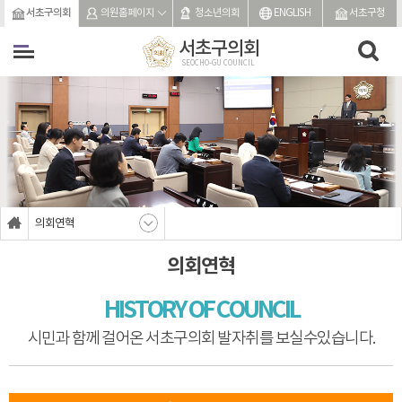
본문바로가기
서초구의회
의원홈페이지
청소년의회
ENGLISH
서초구청
서초구의회
SEOCHO-GU COUNCIL
의회연혁
의회연혁
HISTORY OF COUNCIL
시민과 함께 걸어온 서초구의회 발자취를 보실수있습니다.