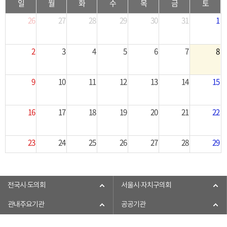
일
월
화
수
목
금
토
26
27
28
29
30
31
1
2
3
4
5
6
7
8
9
10
11
12
13
14
15
16
17
18
19
20
21
22
23
24
25
26
27
28
29
30
31
1
2
3
4
5
전국시·도의회
서울시·자치구의회
관내주요기관
공공기관