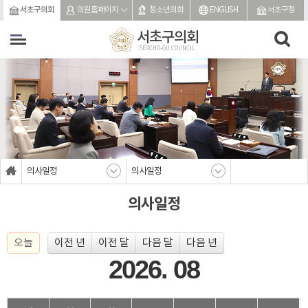
본문바로가기
서초구의회
의원홈페이지
청소년의회
ENGLISH
서초구청
서초구의회
SEOCHO-GU COUNCIL
의사일정
의사일정
의사일정
오늘
이전 년
이전 달
다음 달
다음 년
2026. 08