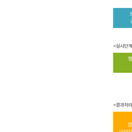
<실시단계
<결과처리
경