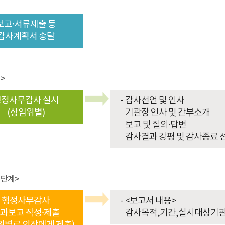
보고·서류제출 등
감사계획서 송달
>
행정사무감사 실시
감사선언 및 인사
(상임위별)
기관장 인사 및 간부소개
보고 및 질의·답변
감사결과 강평 및 감사종료 
단계>
행정사무감사
<보고서 내용>
과보고 작성·제출
감사목적,기간,실시대상기