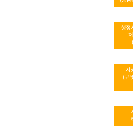
(상임
행정
처
시
(구