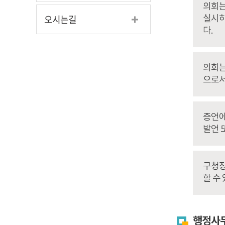
의회는
오시는길
실시하
다.
의회는
으로서
증언에
발언 
구청장
할 수 
행정사