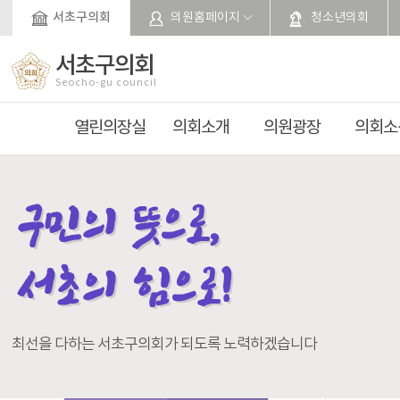
본문바로가기
서초구의회
의원홈페이지
청소년의회
서초구의회
Seocho-gu council
열린의장실
의회소개
의원광장
의회소
최선을 다하는 서초구의회가 되도록 노력하겠습니다