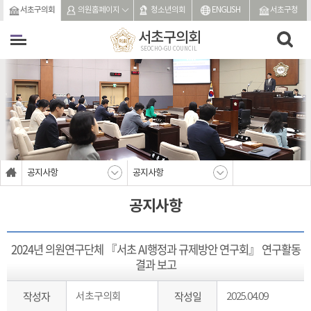
본문바로가기
서초구의회
의원홈페이지
청소년의회
ENGLISH
서초구청
서초구의회
SEOCHO-GU COUNCIL
공지사항
공지사항
공지사항
2024년 의원연구단체 『서초 AI행정과 규제방안 연구회』 연구활동
결과 보고
작성자
작성일
서초구의회
2025.04.09