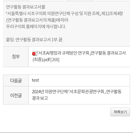
연구활동 결과보고서를
「서울특별시 서초구의회 의원연구단체 구성 및 지원 조례」 제12조제4항
(연구활동 결과보고서의 제출)에 따라
우리구의회 홈페이지에 게시합니다.
붙임 : 연구활동 결과보고서 1부. 끝.
「서초AI행정과 규제방안 연구회」연구활동 결과보고서
첨부
(최종).pdf
[268]
다음글
test
2024년 의원연구단체 『서초문화관광연구회』 연구활동
이전글
결과 보고
목록보기