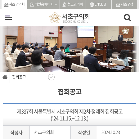
본문바로가기
서초구의회
의원홈페이지
청소년의회
ENGLISH
서초구청
서초구의회
SEOCHO-GU COUNCIL
집회공고
집회공고
제337회 서울특별시 서초구의회 제2차 정례회 집회공고
('24.11.15.~12.13.)
작성자
작성일
서초구의회
2024.10.23