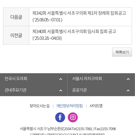
제342회 서울특별시 서초구의회 제1차 정례회 집회공고
다음글
('25.06.05.~07.01.)
제340회 서울특별시 서초구의회 임시회 집회 공고
이전글
('25.03.28.~04.03)
목록보기
전국시·도의회
서울시·자치구의회
관내주요기관
공공기관
찾아오시는길
개인정보처리방침
사이트맵
서울특별시 서초구 남부순환로2584 Tel:2155-7061 / Fax:2155-7096
COPYRIGHT © 2019 SEOCHO-GU COUNCIL ALL RIGHTS RESERVED.