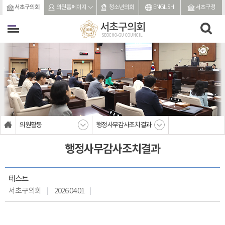
본문바로가기
서초구의회
의원홈페이지
청소년의회
ENGLISH
서초구청
서초구의회
SEOCHO-GU COUNCIL
의원활동
행정사무감사조치결과
행정사무감사조치결과
테스트
서초구의회
2026.04.01