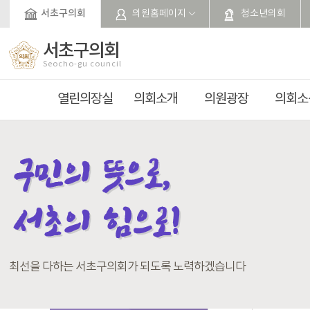
본문바로가기
서초구의회
의원홈페이지
청소년의회
서초구의회
Seocho-gu council
열린의장실
의회소개
의원광장
의회소
최선을 다하는 서초구의회가 되도록 노력하겠습니다