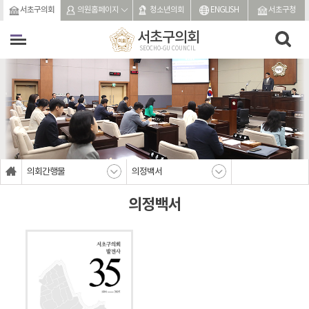
본문바로가기
서초구의회
의원홈페이지
청소년의회
ENGLISH
서초구청
서초구의회
SEOCHO-GU COUNCIL
의회간행물
의정백서
의정백서